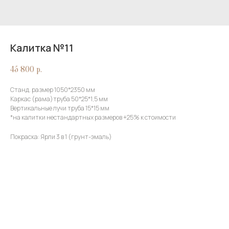
Калитка №11
45 800
р.
Станд. размер 1050*2350 мм
Каркас (рама)труба 50*25*1,5 мм
Вертикальные лучи труба 15*15 мм
*на калитки нестандартных размеров +25% к стоимости
Покраска: Ярли 3 в 1 (грунт-эмаль)