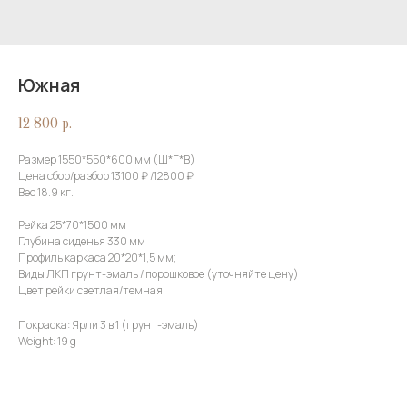
Южная
12 800
р.
Размер 1550*550*600 мм (Ш*Г*В)
Цена сбор/разбор 13100 ₽ /12800 ₽
Вес 18.9 кг.
Рейка 25*70*1500 мм
Глубина сиденья 330 мм
Профиль каркаса 20*20*1,5 мм;
Виды ЛКП грунт-эмаль / порошковое (уточняйте цену)
Цвет рейки светлая/темная
Покраска: Ярли 3 в 1 (грунт-эмаль)
Weight: 19 g