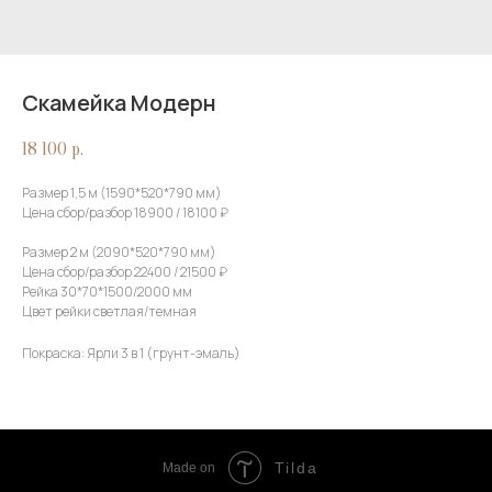
Скамейка Модерн
18 100
р.
Размер 1,5 м (1590*520*790 мм)
Цена сбор/разбор 18900 / 18100 ₽
Размер 2 м (2090*520*790 мм)
Цена сбор/разбор 22400 / 21500 ₽
Рейка 30*70*1500/2000 мм
Цвет рейки светлая/темная
Покраска: Ярли 3 в 1 (грунт-эмаль)
Tilda
Made on