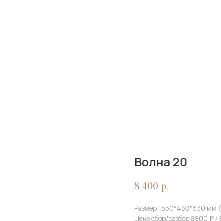
Волна 20
8 400
р.
Размер 1550*430*630 мм 
Цена сбор/разбор 8800 ₽ /