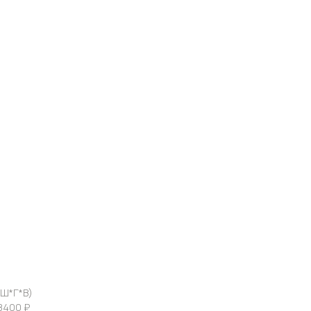
(Ш*Г*В)
 8400 ₽