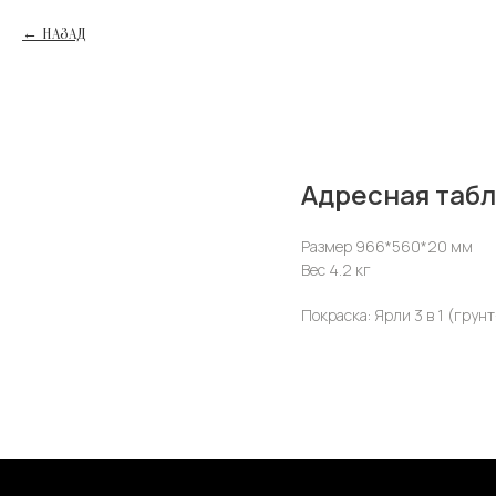
НАЗАД
Адресная таб
Размер 966*560*20 мм
Вес 4.2 кг
Покраска: Ярли 3 в 1 (грун