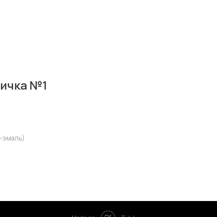
личка №1
т-эмаль)