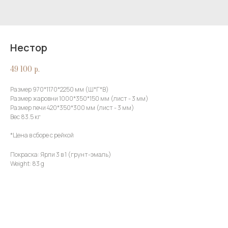
Нестор
49 100
р.
Размер 970*1170*2250 мм (Ш*Г*В)
Размер жаровни 1000*350*150 мм (лист - 3 мм)
Размер печи 420*350*300 мм (лист - 3 мм)
Вес 83.5 кг
*Цена в сборе с рейкой
Покраска: Ярли 3 в 1 (грунт-эмаль)
Weight: 83 g