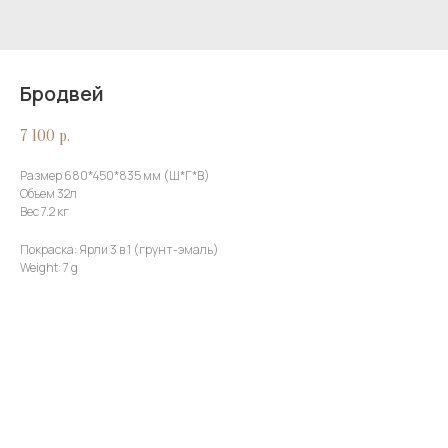
Бродвей
7 100
р.
Размер 680*450*835 мм (Ш*Г*В)
Объем 32л
Вес 7.2 кг
Покраска: Ярли 3 в 1 (грунт-эмаль)
Weight: 7 g