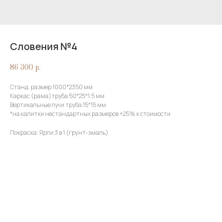
Словения №4
86 300
р.
Станд. размер 1000*2350 мм
Каркас (рама)труба 50*25*1,5 мм
Вертикальные лучи труба 15*15 мм
*на калитки нестандартных размеров +25% к стоимости
Покраска: Ярли 3 в 1 (грунт-эмаль)