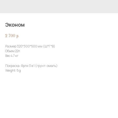
Эконом
2 700
р.
Размер 320*300*500 мм (Ш*Г*В)
Объем 22л
Вес 4.7 кг
Покраска: Ярли 3 в 1 (грунт-эмаль)
Weight: 5 g