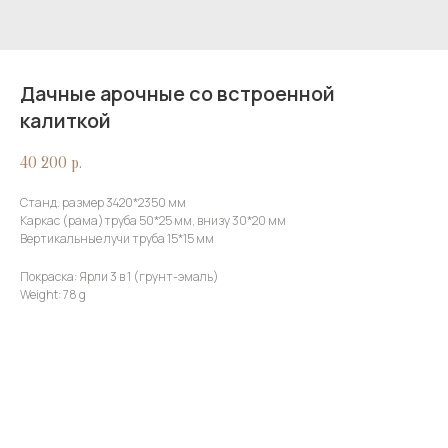
Дачные арочные со встроенной
калиткой
40 200
р.
Станд. размер 3420*2350 мм
Каркас (рама)труба 50*25 мм, внизу 30*20 мм
Вертикальные лучи труба 15*15 мм
Покраска: Ярли 3 в 1 (грунт-эмаль)
Weight: 78 g