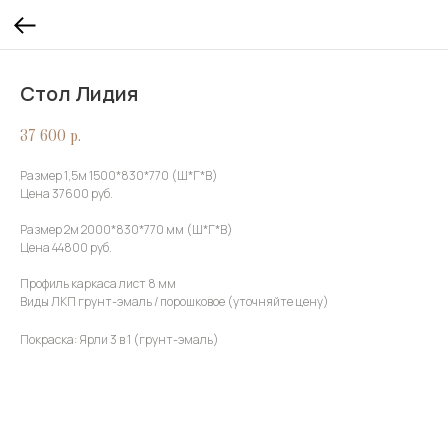
Стол Лидия
37 600
р.
Размер 1,5м 1500*830*770 (Ш*Г*В)
Цена 37600 руб.
Размер 2м 2000*830*770 мм (Ш*Г*В)
Цена 44800 руб.
Профиль каркаса лист 8 мм
Виды ЛКП грунт-эмаль / порошковое (уточняйте цену)
Покраска: Ярли 3 в 1 (грунт-эмаль)