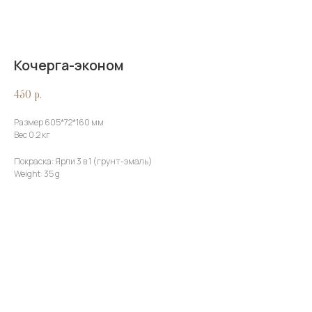
Кочерга-эконом
450
р.
Размер 605*72*160 мм
Вес 0.2 кг
Покраска: Ярли 3 в 1 (грунт-эмаль)
Weight: 35 g