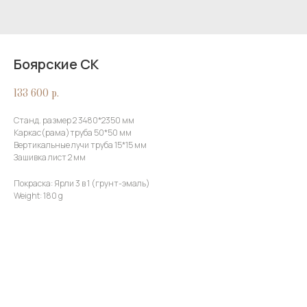
Боярские СК
133 600
р.
Станд. размер 2 3480*2350 мм
Каркас(рама)труба 50*50 мм
Вертикальные лучи труба 15*15 мм
Зашивка лист 2 мм
Покраска: Ярли 3 в 1 (грунт-эмаль)
Weight: 180 g