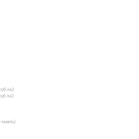
 руб./м2
руб./м2
т-эмаль)