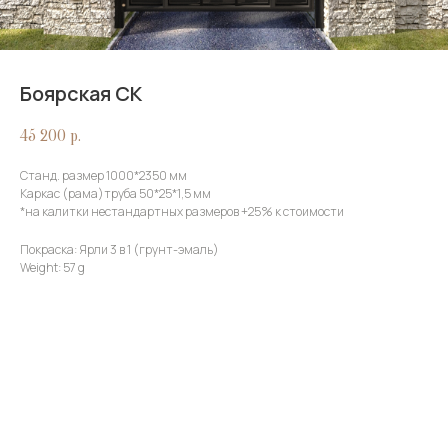
Боярская СК
45 200
р.
Станд. размер 1000*2350 мм
Каркас (рама)труба 50*25*1,5 мм
*на калитки нестандартных размеров +25% к стоимости
Покраска: Ярли 3 в 1 (грунт-эмаль)
Weight: 57 g