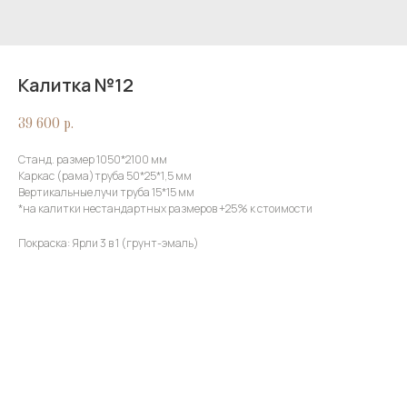
Калитка №12
39 600
р.
Станд. размер 1050*2100 мм
Каркас (рама)труба 50*25*1,5 мм
Вертикальные лучи труба 15*15 мм
*на калитки нестандартных размеров +25% к стоимости
Покраска: Ярли 3 в 1 (грунт-эмаль)