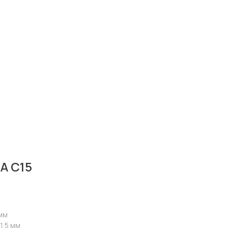
А С15
 мм
1,5 мм