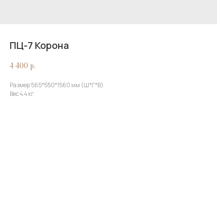
ПЦ-7 Корона
4 400
р.
Размер 565*550*1560 мм (Ш*Г*В)
Вес 4.4 кг