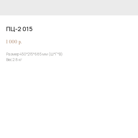
ПЦ-2 015
1 000
р.
Размер 450*215*685 мм (Ш*Г*В)
Вес 2.8 кг