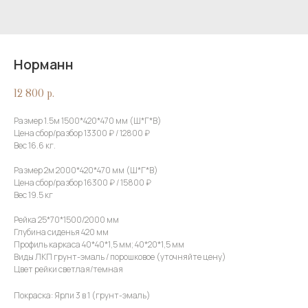
Норманн
12 800
р.
Размер 1.5м 1500*420*470 мм (Ш*Г*В)
Цена сбор/разбор 13300 ₽ / 12800 ₽
Вес 16.6 кг.
Размер 2м 2000*420*470 мм (Ш*Г*В)
Цена сбор/разбор 16300 ₽ / 15800 ₽
Вес 19.5 кг
Рейка 25*70*1500/2000 мм
Глубина сиденья 420 мм
Профиль каркаса 40*40*1,5 мм; 40*20*1,5 мм
Виды ЛКП грунт-эмаль / порошковое (уточняйте цену)
Цвет рейки светлая/темная
Покраска: Ярли 3 в 1 (грунт-эмаль)