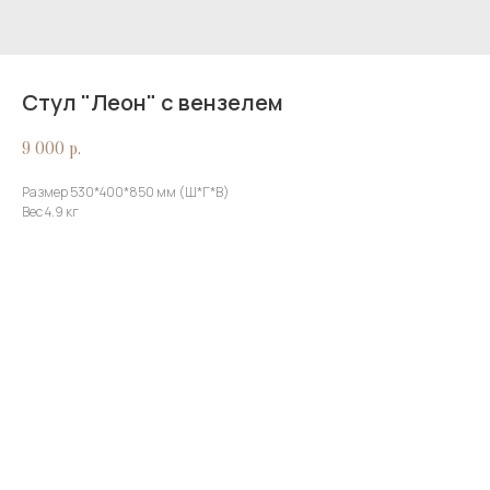
Стул "Леон" с вензелем
9 000
р.
Размер 530*400*850 мм (Ш*Г*В)
Вес 4.9 кг