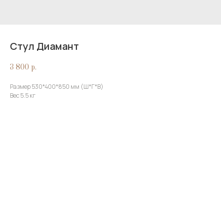
Стул Диамант
3 800
р.
Размер 530*400*850 мм (Ш*Г*В)
Вес 5.5 кг