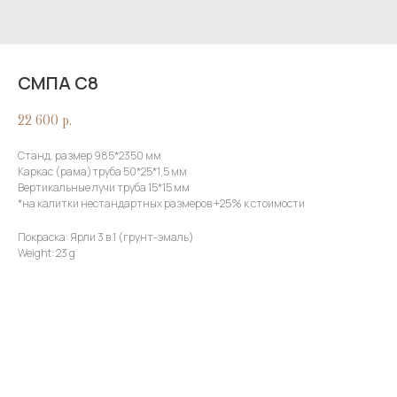
СМПА С8
22 600
р.
Станд. размер 985*2350 мм
Каркас (рама)труба 50*25*1,5 мм
Вертикальные лучи труба 15*15 мм
*на калитки нестандартных размеров +25% к стоимости
Покраска: Ярли 3 в 1 (грунт-эмаль)
Weight: 23 g