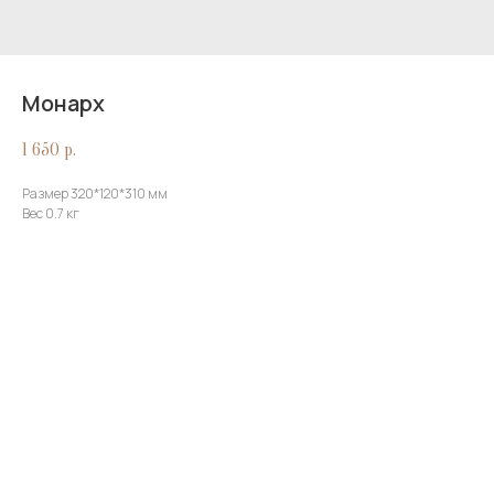
Монарх
1 650
р.
Размер 320*120*310 мм
Вес 0.7 кг