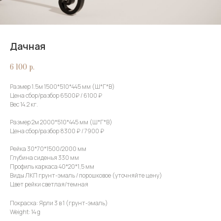
Дачная
6 100
р.
Размер 1.5м 1500*510*445 мм (Ш*Г*В)
Цена сбор/разбор 6500₽ / 6100 ₽
Вес 14.2 кг.
Размер 2м 2000*510*445 мм (Ш*Г*В)
Цена сбор/разбор 8300 ₽ / 7900 ₽
Рейка 30*70*1500/2000 мм
Глубина сиденья 330 мм
Профиль каркаса 40*20*1,5 мм
Виды ЛКП грунт-эмаль / порошковое (уточняйте цену)
Цвет рейки светлая/темная
Покраска: Ярли 3 в 1 (грунт-эмаль)
Weight: 14 g