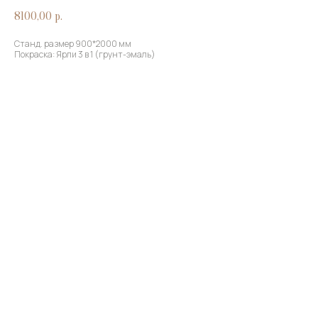
8100,00
р.
Станд. размер 900*2000 мм
Покраска: Ярли 3 в 1 (грунт-эмаль)